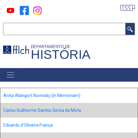
Pular
para
o
Buscar
conteúdo
principal
DEPARTAMENTO DE
HISTÓRIA
MAIN
MENU
Anita Waingort Novinsky (In Memoriam)
Carlos Guilherme Santos Serôa da Mota
Eduardo d'Oliveira França